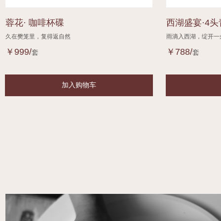
蓉花· 咖啡杯碟
西湖盛宴·4
久在樊笼里，复得返自然
雨滴入西湖，绽开一
￥999/
￥788/
套
套
加入购物车